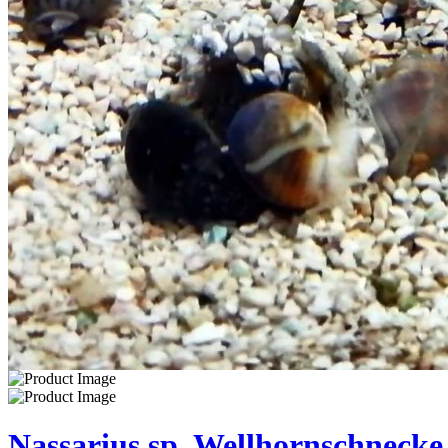
Nassarius sp. Wellhornschnecke