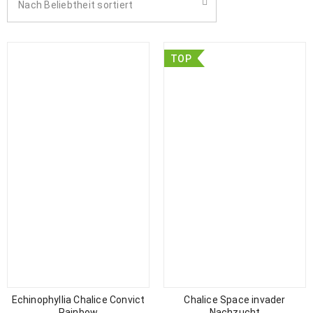
Nach Beliebtheit sortiert
TOP
Echinophyllia Chalice Convict
Chalice Space invader
Rainbow
Nachzucht