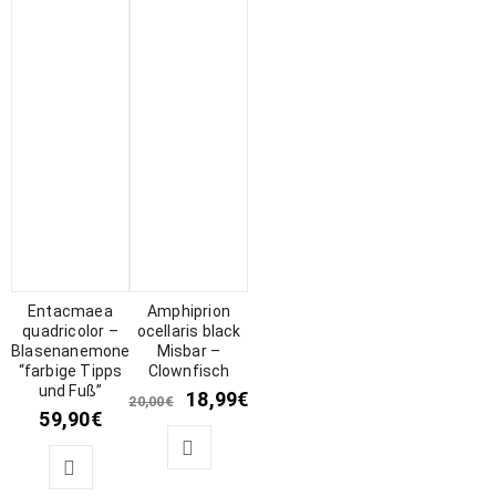
Entacmaea
Amphiprion
quadricolor –
ocellaris black
Blasenanemone
Misbar –
“farbige Tipps
Clownfisch
und Fuß”
18,99
€
20,00
€
59,90
€