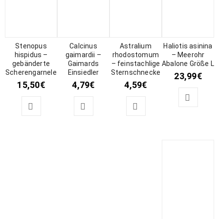
Stenopus
Calcinus
Astralium
Haliotis asinina
hispidus –
gaimardii –
rhodostomum
– Meerohr
gebänderte
Gaimards
– feinstachlige
Abalone Größe L
Scherengarnele
Einsiedler
Sternschnecke
23,99
€
15,50
€
4,79
€
4,59
€