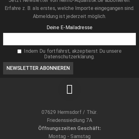
Jetzt Newsletter von Nemo-Aquaristik.de abbonieren.
Erfahre z. B. als erstes, welche Importe eingegangen sind.
Algeneinsiedler Calcinus sp. klein
1,89
€
Abmeldung ist jederzeit möglich.
Deine E-Mailadresse
Grünes Schwalbenschwänzchen -
Chromis viridis
7,99
€
Indem Du fortfährst, akzeptierst Du unsere
Datenschutzerklärung.
Turbo Fluctuosa setosus - Mexikanische
Turbanschnecke - Größe L-XL
6,89
€
07629 Hermsdorf / Thür.
Friedenssiedlung 7A
Öffnungszeiten Geschäft:
Montag - Samstag