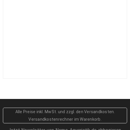
caeruleum Battilaria sp.– diverse
Nadelschnecken
1,89
€
1,99
€
Astralium rhodostomum - feinstachlige
Sternschnecke
4,59
€
Nassarius sp. Wellhornschnecke
3,59
€
Pseudochromis fridmani - deutsche
Nachzucht
25,00
€
39,90
€
Alle Preise inkl. MwSt.
und zzgl. den Versandkosten
.
Engina mendicaria - Hummelschnecke
Versandkostenrechner im Warenkorb.
2,99
€