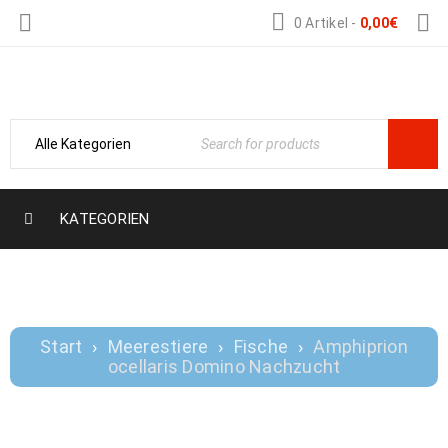
0 Artikel
-
0,00
€
Nemo-Aquaristik
KATEGORIEN
AMPHIPRION OCELLARIS DOMINO
NACHZUCHT
Start
›
Meerestiere
›
Fische
›
Amphiprion
ocellaris Domino Nachzucht