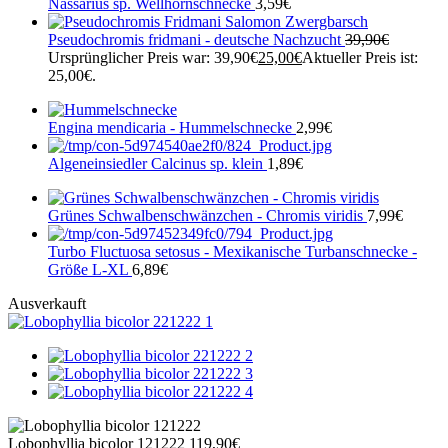
Nassarius sp. Wellhornschnecke
3,59
€
Pseudochromis fridmani - deutsche Nachzucht
39,90
€
Ursprünglicher Preis war: 39,90€
25,00
€
Aktueller Preis ist:
25,00€.
Engina mendicaria - Hummelschnecke
2,99
€
Algeneinsiedler Calcinus sp. klein
1,89
€
Grünes Schwalbenschwänzchen - Chromis viridis
7,99
€
Turbo Fluctuosa setosus - Mexikanische Turbanschnecke -
Größe L-XL
6,89
€
Ausverkauft
Lobophyllia bicolor 121222
119,90
€