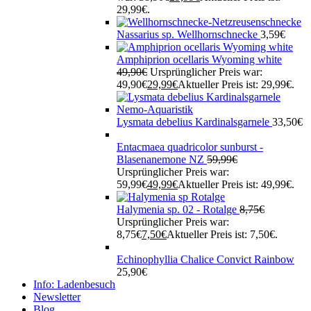
29,99€.
Nassarius sp. Wellhornschnecke
3,59
€
Amphiprion ocellaris Wyoming white
49,90
€
Ursprünglicher Preis war:
49,90€
29,99
€
Aktueller Preis ist: 29,99€.
Lysmata debelius Kardinalsgarnele
33,50
€
Entacmaea quadricolor sunburst -
Blasenanemone NZ
59,99
€
Ursprünglicher Preis war:
59,99€
49,99
€
Aktueller Preis ist: 49,99€.
Halymenia sp. 02 - Rotalge
8,75
€
Ursprünglicher Preis war:
8,75€
7,50
€
Aktueller Preis ist: 7,50€.
Echinophyllia Chalice Convict Rainbow
25,90
€
Info: Ladenbesuch
Newsletter
Blog