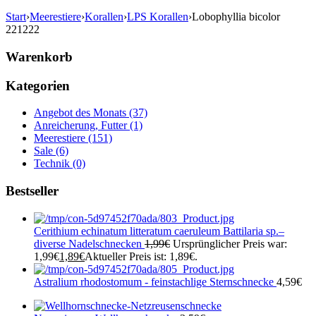
Start
›
Meerestiere
›
Korallen
›
LPS Korallen
›
Lobophyllia bicolor
221222
Warenkorb
Kategorien
Angebot des Monats (37)
Anreicherung, Futter (1)
Meerestiere (151)
Sale (6)
Technik (0)
Bestseller
Cerithium echinatum litteratum caeruleum Battilaria sp.–
diverse Nadelschnecken
1,99
€
Ursprünglicher Preis war:
1,99€
1,89
€
Aktueller Preis ist: 1,89€.
Astralium rhodostomum - feinstachlige Sternschnecke
4,59
€