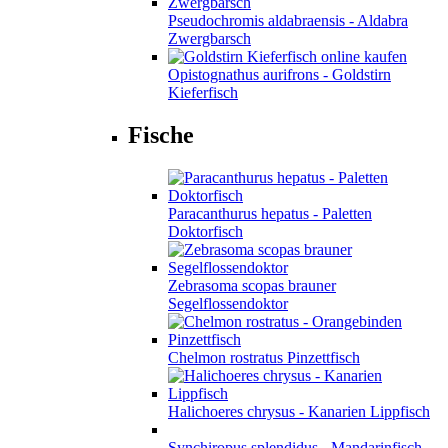
Pseudochromis aldabraensis - Aldabra
Zwergbarsch
Opistognathus aurifrons - Goldstirn
Kieferfisch
Fische
Paracanthurus hepatus - Paletten
Doktorfisch
Zebrasoma scopas brauner
Segelflossendoktor
Chelmon rostratus Pinzettfisch
Halichoeres chrysus - Kanarien Lippfisch
Synchiropus splendidus - Mandarinfisch