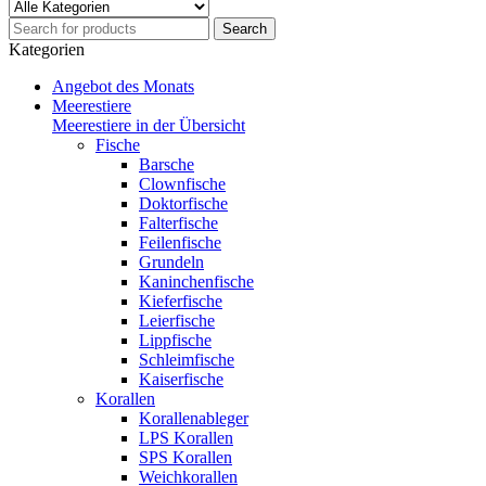
Kategorien
Angebot des Monats
Meerestiere
Meerestiere in der Übersicht
Fische
Barsche
Clownfische
Doktorfische
Falterfische
Feilenfische
Grundeln
Kaninchenfische
Kieferfische
Leierfische
Lippfische
Schleimfische
Kaiserfische
Korallen
Korallenableger
LPS Korallen
SPS Korallen
Weichkorallen