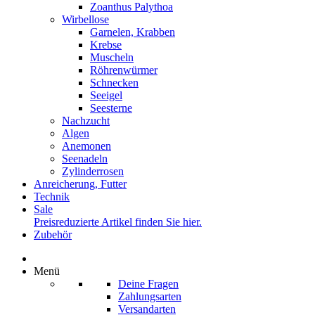
Zoanthus Palythoa
Wirbellose
Garnelen, Krabben
Krebse
Muscheln
Röhrenwürmer
Schnecken
Seeigel
Seesterne
Nachzucht
Algen
Anemonen
Seenadeln
Zylinderrosen
Anreicherung, Futter
Technik
Sale
Preisreduzierte Artikel finden Sie hier.
Zubehör
Menü
Deine Fragen
Zahlungsarten
Versandarten