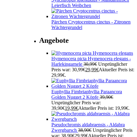
Leierfisch Weibchen
Pärchen Cryptocentrus cinctus - Zitronen
Wächtergrundel
Angebote
Hymenocera picta Hymenocera elegans -
Harlekingarnele
30,99
€
Ursprünglicher
Preis war: 30,99€
29,99
€
Aktueller Preis ist:
29,99€.
Euphyllia Fimbriaphyllia Paraancora
Golden Nugget 2 Köpfe
39,90
€
Ursprünglicher Preis war:
39,90€
19,99
€
Aktueller Preis ist: 19,99€.
Pseudochromis aldabraensis - Aldabra
Zwergbarsch
38,90
€
Ursprünglicher Preis
war: 38,90€
29,99
€
Aktueller Preis ist: