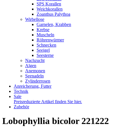
SPS Korallen
Weichkorallen
Zoanthus Palythoa
Wirbellose
Garnelen, Krabben
Krebse
Muscheln
Röhrenwürmer
Schnecken
Seeigel
Seesterne
Nachzucht
Algen
Anemonen
Seenadeln
Zylinderrosen
Anreicherung, Futter
Technik
Sale
Preisreduzierte Artikel finden Sie hier.
Zubehör
Lobophyllia bicolor 221222