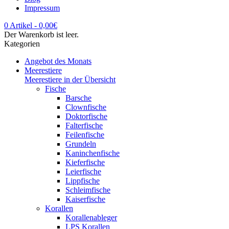
Impressum
0 Artikel
-
0,00
€
Der Warenkorb ist leer.
Kategorien
Angebot des Monats
Meerestiere
Meerestiere in der Übersicht
Fische
Barsche
Clownfische
Doktorfische
Falterfische
Feilenfische
Grundeln
Kaninchenfische
Kieferfische
Leierfische
Lippfische
Schleimfische
Kaiserfische
Korallen
Korallenableger
LPS Korallen