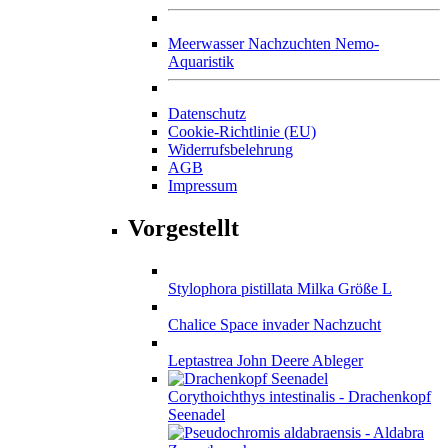
Meerwasser Nachzuchten Nemo-
Aquaristik
Datenschutz
Cookie-Richtlinie (EU)
Widerrufsbelehrung
AGB
Impressum
Vorgestellt
Stylophora pistillata Milka Größe L
Chalice Space invader Nachzucht
Leptastrea John Deere Ableger
Corythoichthys intestinalis - Drachenkopf
Seenadel