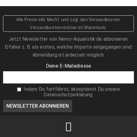
25,00
€
39,90
€
Alle Preise inkl. MwSt.
und zzgl. den Versandkosten
.
Engina mendicaria - Hummelschnecke
Versandkostenrechner im Warenkorb.
2,99
€
Jetzt Newsletter von Nemo-Aquaristik.de abbonieren.
Erfahre z. B. als erstes, welche Importe eingegangen sind.
Algeneinsiedler Calcinus sp. klein
1,89
€
Abmeldung ist jederzeit möglich.
Deine E-Mailadresse
Grünes Schwalbenschwänzchen -
Chromis viridis
7,99
€
Indem Du fortfährst, akzeptierst Du unsere
Datenschutzerklärung.
Turbo Fluctuosa setosus - Mexikanische
Turbanschnecke - Größe L-XL
6,89
€