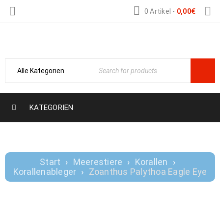
0 Artikel
-
0,00
€
Nemo-Aquaristik
KATEGORIEN
ZOANTHUS PALYTHOA EAGLE EYE
Start
›
Meerestiere
›
Korallen
›
Korallenableger
›
Zoanthus Palythoa Eagle Eye