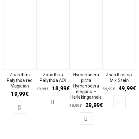
Zoanthus
Zoanthus
Hymenocera
Zoanthus sp.
Palythoa red
Palythoa AOI
picta
Mix Stein
Magician
Hymenocera
18,99
€
49,99
€
19,99
€
59,99
€
elegans –
19,99
€
Harlekingarnele
29,99
€
30,99
€