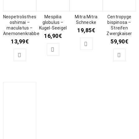
Neopetrolisthes
Mespilia
Mitra Mitra
Centropyge
oshimai –
globulus –
Schnecke
bispinosa –
maculatus –
Kugel-Seeigel
Streifen
19,85
€
Anemonenkrabbe
Zwergkaiser
16,90
€
13,99
€
59,90
€