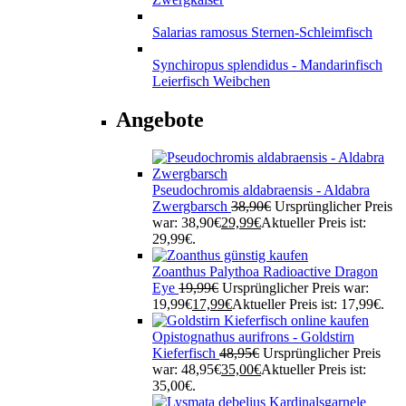
Salarias ramosus Sternen-Schleimfisch
Synchiropus splendidus - Mandarinfisch
Leierfisch Weibchen
Angebote
Pseudochromis aldabraensis - Aldabra
Zwergbarsch
38,90
€
Ursprünglicher Preis
war: 38,90€
29,99
€
Aktueller Preis ist:
29,99€.
Zoanthus Palythoa Radioactive Dragon
Eye
19,99
€
Ursprünglicher Preis war:
19,99€
17,99
€
Aktueller Preis ist: 17,99€.
Opistognathus aurifrons - Goldstirn
Kieferfisch
48,95
€
Ursprünglicher Preis
war: 48,95€
35,00
€
Aktueller Preis ist:
35,00€.