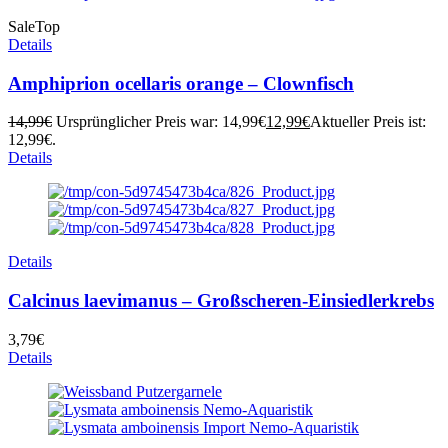
Sale
Top
Details
Amphiprion ocellaris orange – Clownfisch
14,99
€
Ursprünglicher Preis war: 14,99€
12,99
€
Aktueller Preis ist:
12,99€.
Details
Details
Calcinus laevimanus – Großscheren-Einsiedlerkrebs
3,79
€
Details