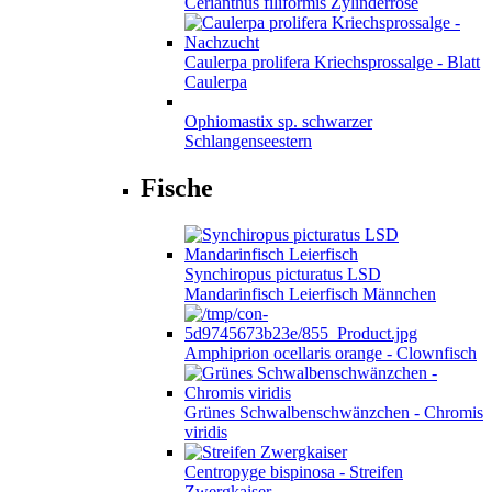
Cerianthus filiformis Zylinderrose
Caulerpa prolifera Kriechsprossalge - Blatt
Caulerpa
Ophiomastix sp. schwarzer
Schlangenseestern
Fische
Synchiropus picturatus LSD
Mandarinfisch Leierfisch Männchen
Amphiprion ocellaris orange - Clownfisch
Grünes Schwalbenschwänzchen - Chromis
viridis
Centropyge bispinosa - Streifen
Zwergkaiser