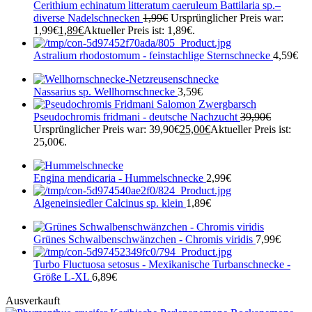
Cerithium echinatum litteratum caeruleum Battilaria sp.–
diverse Nadelschnecken
1,99
€
Ursprünglicher Preis war:
1,99€
1,89
€
Aktueller Preis ist: 1,89€.
Astralium rhodostomum - feinstachlige Sternschnecke
4,59
€
Nassarius sp. Wellhornschnecke
3,59
€
Pseudochromis fridmani - deutsche Nachzucht
39,90
€
Ursprünglicher Preis war: 39,90€
25,00
€
Aktueller Preis ist:
25,00€.
Engina mendicaria - Hummelschnecke
2,99
€
Algeneinsiedler Calcinus sp. klein
1,89
€
Grünes Schwalbenschwänzchen - Chromis viridis
7,99
€
Turbo Fluctuosa setosus - Mexikanische Turbanschnecke -
Größe L-XL
6,89
€
Ausverkauft