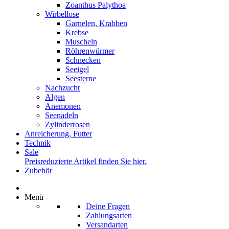
Zoanthus Palythoa
Wirbellose
Garnelen, Krabben
Krebse
Muscheln
Röhrenwürmer
Schnecken
Seeigel
Seesterne
Nachzucht
Algen
Anemonen
Seenadeln
Zylinderrosen
Anreicherung, Futter
Technik
Sale
Preisreduzierte Artikel finden Sie hier.
Zubehör
Menü
Deine Fragen
Zahlungsarten
Versandarten