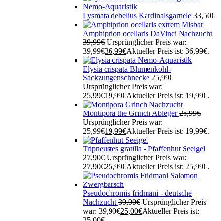
Lysmata debelius Kardinalsgarnele
33,50
€
Amphiprion ocellaris DaVinci Nachzucht
39,99
€
Ursprünglicher Preis war:
39,99€
36,99
€
Aktueller Preis ist: 36,99€.
Elysia crispata Blumenkohl-
Sackzungenschnecke
25,99
€
Ursprünglicher Preis war:
25,99€
19,99
€
Aktueller Preis ist: 19,99€.
Montipora the Grinch Ableger
25,99
€
Ursprünglicher Preis war:
25,99€
19,99
€
Aktueller Preis ist: 19,99€.
Tripneustes gratilla - Pfaffenhut Seeigel
27,90
€
Ursprünglicher Preis war:
27,90€
25,99
€
Aktueller Preis ist: 25,99€.
Pseudochromis fridmani - deutsche
Nachzucht
39,90
€
Ursprünglicher Preis
war: 39,90€
25,00
€
Aktueller Preis ist:
25,00€.