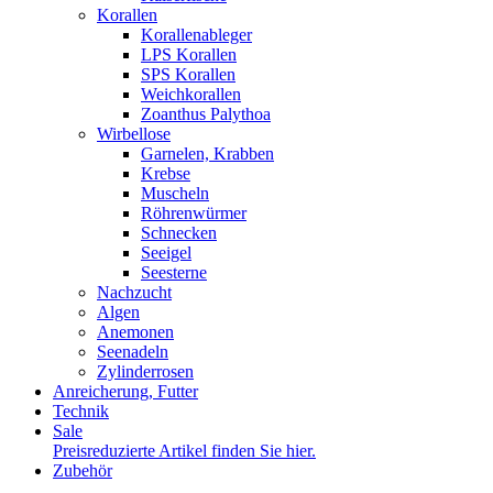
Korallen
Korallenableger
LPS Korallen
SPS Korallen
Weichkorallen
Zoanthus Palythoa
Wirbellose
Garnelen, Krabben
Krebse
Muscheln
Röhrenwürmer
Schnecken
Seeigel
Seesterne
Nachzucht
Algen
Anemonen
Seenadeln
Zylinderrosen
Anreicherung, Futter
Technik
Sale
Preisreduzierte Artikel finden Sie hier.
Zubehör