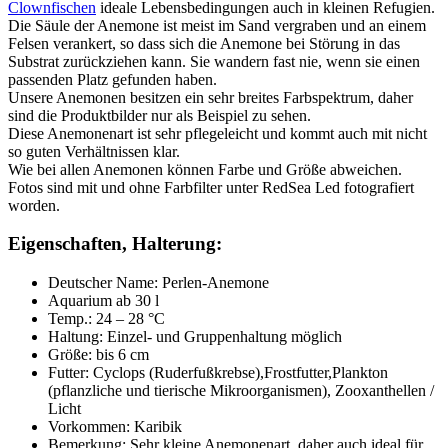
Clownfischen
ideale Lebensbedingungen auch in kleinen Refugien.
Die Säule der Anemone ist meist im Sand vergraben und an einem
Felsen verankert, so dass sich die Anemone bei Störung in das
Substrat zurückziehen kann. Sie wandern fast nie, wenn sie einen
passenden Platz gefunden haben.
Unsere Anemonen besitzen ein sehr breites Farbspektrum, daher
sind die Produktbilder nur als Beispiel zu sehen.
Diese Anemonenart ist sehr pflegeleicht und kommt auch mit nicht
so guten Verhältnissen klar.
Wie bei allen Anemonen können Farbe und Größe abweichen.
Fotos sind mit und ohne Farbfilter unter RedSea Led fotografiert
worden.
Eigenschaften, Halterung:
Deutscher Name: Perlen-Anemone
Aquarium ab 30 l
Temp.: 24 – 28 °C
Haltung: Einzel- und Gruppenhaltung möglich
Größe: bis 6 cm
Futter: Cyclops (Ruderfußkrebse),Frostfutter,Plankton
(pflanzliche und tierische Mikroorganismen), Zooxanthellen /
Licht
Vorkommen: Karibik
Bemerkung: Sehr kleine Anemonenart, daher auch ideal für