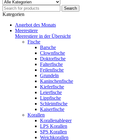
Kategorien
Angebot des Monats
Meerestiere
Meerestiere in der Übersicht
Fische
Barsche
Clownfische
Doktorfische
Falterfische
Feilenfische
Grundeln
Kaninchenfische
Kieferfische
Leierfische
Lippfische
Schleimfische
Kaiserfische
Korallen
Korallenableger
LPS Korallen
SPS Korallen
Weichkorallen