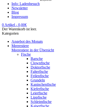
Info: Ladenbesuch
Newsletter
Blog
Impressum
0 Artikel
-
0,00
€
Der Warenkorb ist leer.
Kategorien
Angebot des Monats
Meerestiere
Meerestiere in der Übersicht
Fische
Barsche
Clownfische
Doktorfische
Falterfische
Feilenfische
Grundeln
Kaninchenfische
Kieferfische
Leierfische
Lippfische
Schleimfische
Kaiserfische