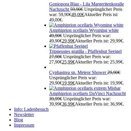
Goniopora Blau - Lila Margeritenkoralle
Nachzucht
59,90
€
Ursprünglicher Preis
war: 59,90€
49,00
€
Aktueller Preis ist:
49,00€.
Amphiprion ocellaris Wyoming white
49,90
€
Ursprünglicher Preis war:
49,90€
29,99
€
Aktueller Preis ist: 29,99€.
Tripneustes gratilla - Pfaffenhut Seeigel
27,90
€
Ursprünglicher Preis war:
27,90€
25,99
€
Aktueller Preis ist: 25,99€.
Cyphastrea sp. Meteor Shower
29,90
€
Ursprünglicher Preis war:
29,90€
19,99
€
Aktueller Preis ist: 19,99€.
Amphiprion ocellaris DaVinci Nachzucht
39,99
€
Ursprünglicher Preis war:
39,99€
36,99
€
Aktueller Preis ist: 36,99€.
Info: Ladenbesuch
Newsletter
Blog
Impressum