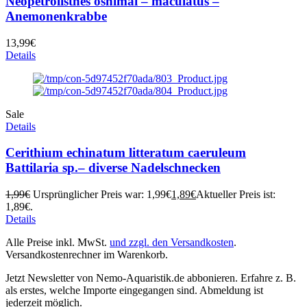
Neopetrolisthes oshimai – maculatus –
Anemonenkrabbe
13,99
€
Details
Sale
Details
Cerithium echinatum litteratum caeruleum
Battilaria sp.– diverse Nadelschnecken
1,99
€
Ursprünglicher Preis war: 1,99€
1,89
€
Aktueller Preis ist:
1,89€.
Details
Alle Preise inkl. MwSt.
und zzgl. den Versandkosten
.
Versandkostenrechner im Warenkorb.
Jetzt Newsletter von Nemo-Aquaristik.de abbonieren. Erfahre z. B.
als erstes, welche Importe eingegangen sind. Abmeldung ist
jederzeit möglich.