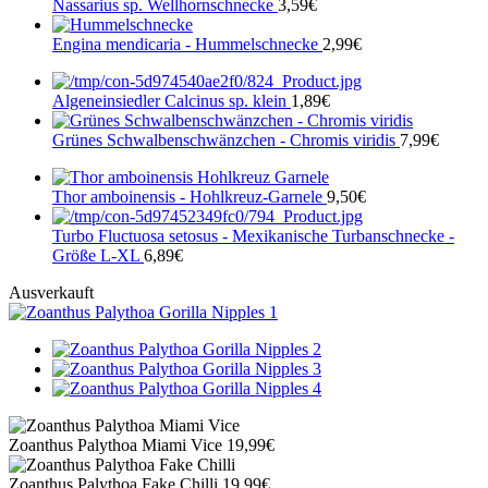
Nassarius sp. Wellhornschnecke
3,59
€
Engina mendicaria - Hummelschnecke
2,99
€
Algeneinsiedler Calcinus sp. klein
1,89
€
Grünes Schwalbenschwänzchen - Chromis viridis
7,99
€
Thor amboinensis - Hohlkreuz-Garnele
9,50
€
Turbo Fluctuosa setosus - Mexikanische Turbanschnecke -
Größe L-XL
6,89
€
Ausverkauft
Zoanthus Palythoa Miami Vice
19,99
€
Zoanthus Palythoa Fake Chilli
19,99
€