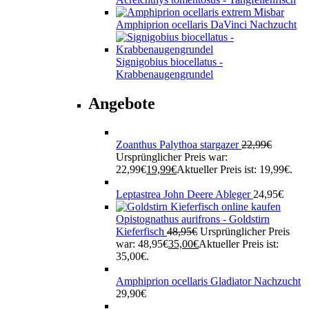
Amphiprion ocellaris DaVinci Nachzucht
Signigobius biocellatus -
Krabbenaugengrundel
Angebote
Zoanthus Palythoa stargazer
22,99
€
Ursprünglicher Preis war:
22,99€
19,99
€
Aktueller Preis ist: 19,99€.
Leptastrea John Deere Ableger
24,95
€
Opistognathus aurifrons - Goldstirn
Kieferfisch
48,95
€
Ursprünglicher Preis
war: 48,95€
35,00
€
Aktueller Preis ist:
35,00€.
Amphiprion ocellaris Gladiator Nachzucht
29,90
€