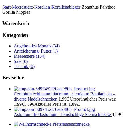
Start
›
Meerestiere
›
Korallen
›
Korallenableger
›
Zoanthus Palythoa
Gorilla Nipples
Warenkorb
Kategorien
Angebot des Monats (34)
Anreicherung, Futter (1)
Meerestiere (154)
Sale (6)
Technik (0)
Bestseller
Cerithium echinatum litteratum caeruleum Battilaria sp.–
diverse Nadelschnecken
1,99
€
Ursprünglicher Preis war:
1,99€
1,89
€
Aktueller Preis ist: 1,89€.
Astralium rhodostomum - feinstachlige Sternschnecke
4,59
€