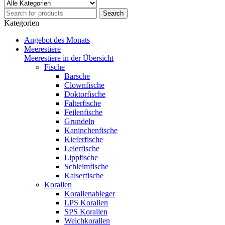
Kategorien
Angebot des Monats
Meerestiere
Meerestiere in der Übersicht
Fische
Barsche
Clownfische
Doktorfische
Falterfische
Feilenfische
Grundeln
Kaninchenfische
Kieferfische
Leierfische
Lippfische
Schleimfische
Kaiserfische
Korallen
Korallenableger
LPS Korallen
SPS Korallen
Weichkorallen