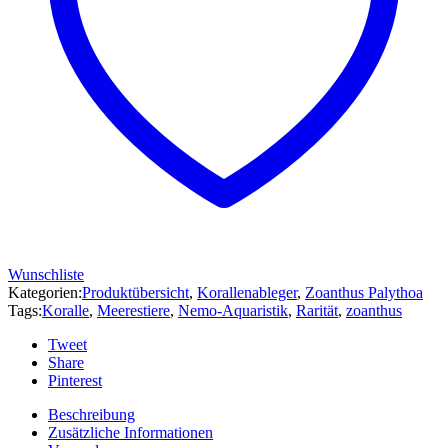
Wunschliste
Kategorien:
Produktübersicht
,
Korallenableger
,
Zoanthus Palythoa
Tags:
Koralle
,
Meerestiere
,
Nemo-Aquaristik
,
Rarität
,
zoanthus
Tweet
Share
Pinterest
Beschreibung
Zusätzliche Informationen