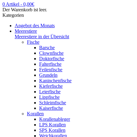
0 Artikel
-
0,00
€
Der Warenkorb ist leer.
Kategorien
Angebot des Monats
Meerestiere
Meerestiere in der Übersicht
Fische
Barsche
Clownfische
Doktorfische
Falterfische
Feilenfische
Grundeln
Kaninchenfische
Kieferfische
Leierfische
Lippfische
Schleimfische
Kaiserfische
Korallen
Korallenableger
LPS Korallen
SPS Korallen
Weichkorallen