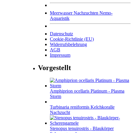
Meerwasser Nachzuchten Nemo-
Aquaristik
Datenschutz
Cookie-Richtlinie (EU)
Widerrufsbelehrung
AGB
Impressum
Vorgestellt
Amphiprion ocellaris Platinum - Plasma
Storm
Turbinaria reniformis Kelchkoralle
Nachzucht
Stenopus tenuirostris - Blaukörper