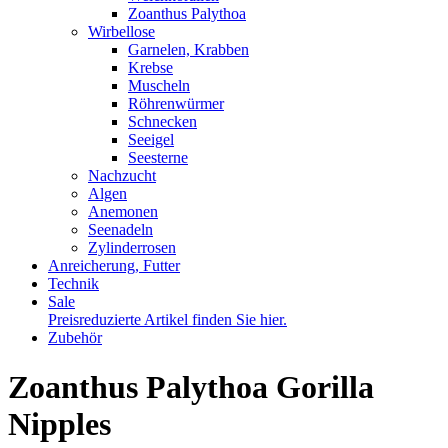
Zoanthus Palythoa
Wirbellose
Garnelen, Krabben
Krebse
Muscheln
Röhrenwürmer
Schnecken
Seeigel
Seesterne
Nachzucht
Algen
Anemonen
Seenadeln
Zylinderrosen
Anreicherung, Futter
Technik
Sale
Preisreduzierte Artikel finden Sie hier.
Zubehör
Zoanthus Palythoa Gorilla
Nipples