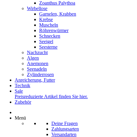
Zoanthus Palythoa
Wirbellose
Garnelen, Krabben
Krebse
Muscheln
Röhrenwürmer
Schnecken
Seeigel
Seesterne
Nachzucht
Algen
Anemonen
Seenadeln
Zylinderrosen
Anreicherung, Futter
Technik
Sale
Preisreduzierte Artikel finden Sie hier.
Zubehör
Menü
Deine Fragen
Zahlungsarten
Versandarten