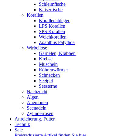
Schleimfische
Kaiserfische
Korallen
Korallenableger
LPS Korallen
SPS Korallen
Weichkorallen
Zoanthus Palythoa
Wirbellose
Garnelen, Krabben
Krebse
Muscheln
Röhrenwürmer
Schnecken
Seeigel
Seesterne
Nachzucht
Algen
Anemonen
Seenadeln
Zylinderrosen
Anreicherung, Futter
Technik
Sale
Preisreduzierte Artikel finden Sie hier.