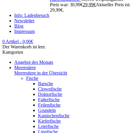
Preis war: 30,99€
29,99
€
Aktueller Preis ist:
29,99€.
Info: Ladenbesuch
Newsletter
Blog
Impressum
0 Artikel
-
0,00
€
Der Warenkorb ist leer.
Kategorien
Angebot des Monats
Meerestiere
Meerestiere in der Übersicht
Fische
Barsche
Clownfische
Doktorfische
Falterfische
Feilenfische
Grundeln
Kaninchenfische
Kieferfische
Leierfische
Lippfische