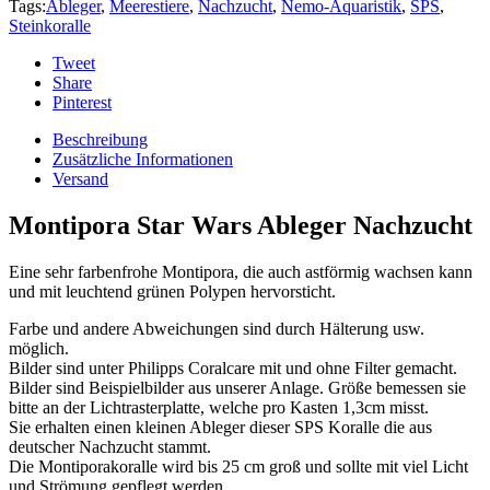
Tags:
Ableger
,
Meerestiere
,
Nachzucht
,
Nemo-Aquaristik
,
SPS
,
Steinkoralle
Tweet
Share
Pinterest
Beschreibung
Zusätzliche Informationen
Versand
Montipora Star Wars Ableger Nachzucht
Eine sehr farbenfrohe Montipora, die auch astförmig wachsen kann
und mit leuchtend grünen Polypen hervorsticht.
Farbe und andere Abweichungen sind durch Hälterung usw.
möglich.
Bilder sind unter Philipps Coralcare mit und ohne Filter gemacht.
Bilder sind Beispielbilder aus unserer Anlage. Größe bemessen sie
bitte an der Lichtrasterplatte, welche pro Kasten 1,3cm misst.
Sie erhalten einen kleinen Ableger dieser SPS Koralle die aus
deutscher Nachzucht stammt.
Die Montiporakoralle wird bis 25 cm groß und sollte mit viel Licht
und Strömung gepflegt werden.