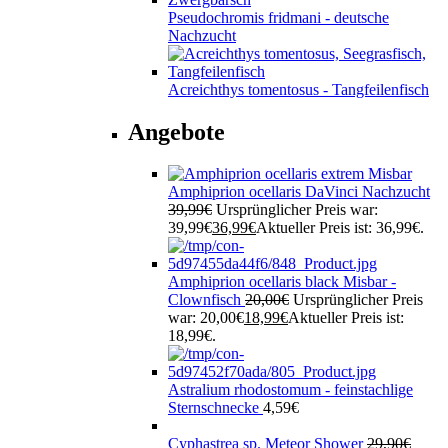
Pseudochromis fridmani - deutsche
Nachzucht
Acreichthys tomentosus - Tangfeilenfisch
Angebote
Amphiprion ocellaris DaVinci Nachzucht
39,99
€
Ursprünglicher Preis war:
39,99€
36,99
€
Aktueller Preis ist: 36,99€.
Amphiprion ocellaris black Misbar -
Clownfisch
20,00
€
Ursprünglicher Preis
war: 20,00€
18,99
€
Aktueller Preis ist:
18,99€.
Astralium rhodostomum - feinstachlige
Sternschnecke
4,59
€
Cyphastrea sp. Meteor Shower
29,90
€