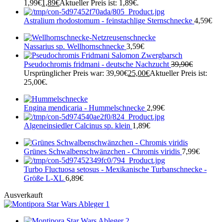
1,99€
1,89
€
Aktueller Preis ist: 1,89€.
Astralium rhodostomum - feinstachlige Sternschnecke
4,59
€
Nassarius sp. Wellhornschnecke
3,59
€
Pseudochromis fridmani - deutsche Nachzucht
39,90
€
Ursprünglicher Preis war: 39,90€
25,00
€
Aktueller Preis ist:
25,00€.
Engina mendicaria - Hummelschnecke
2,99
€
Algeneinsiedler Calcinus sp. klein
1,89
€
Grünes Schwalbenschwänzchen - Chromis viridis
7,99
€
Turbo Fluctuosa setosus - Mexikanische Turbanschnecke -
Größe L-XL
6,89
€
Ausverkauft