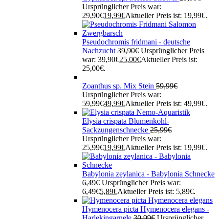
Ursprünglicher Preis war:
29,90€
19,99
€
Aktueller Preis ist: 19,99€.
Pseudochromis fridmani - deutsche
Nachzucht
39,90
€
Ursprünglicher Preis
war: 39,90€
25,00
€
Aktueller Preis ist:
25,00€.
Zoanthus sp. Mix Stein
59,99
€
Ursprünglicher Preis war:
59,99€
49,99
€
Aktueller Preis ist: 49,99€.
Elysia crispata Blumenkohl-
Sackzungenschnecke
25,99
€
Ursprünglicher Preis war:
25,99€
19,99
€
Aktueller Preis ist: 19,99€.
Babylonia zeylanica - Babylonia Schnecke
6,49
€
Ursprünglicher Preis war:
6,49€
5,89
€
Aktueller Preis ist: 5,89€.
Hymenocera picta Hymenocera elegans -
Harlekingarnele
30,99
€
Ursprünglicher