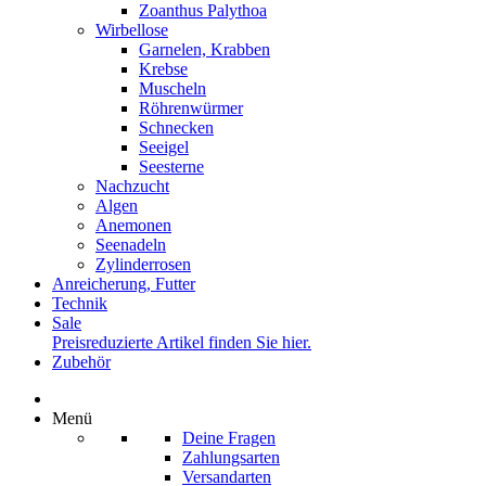
Zoanthus Palythoa
Wirbellose
Garnelen, Krabben
Krebse
Muscheln
Röhrenwürmer
Schnecken
Seeigel
Seesterne
Nachzucht
Algen
Anemonen
Seenadeln
Zylinderrosen
Anreicherung, Futter
Technik
Sale
Preisreduzierte Artikel finden Sie hier.
Zubehör
Menü
Deine Fragen
Zahlungsarten
Versandarten