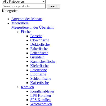
Kategorien
Angebot des Monats
Meerestiere
Meerestiere in der Übersicht
Fische
Barsche
Clownfische
Doktorfische
Falterfische
Feilenfische
Grundeln
Kaninchenfische
Kieferfische
Leierfische
Lippfische
Schleimfische
Kaiserfische
Korallen
Korallenableger
LPS Korallen
SPS Korallen
Weichkorallen