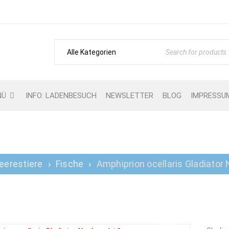
NÜ
INFO: LADENBESUCH
NEWSLETTER
BLOG
IMPRESSU
N OCELLARIS GLADIATOR
eerestiere
›
Fische
›
Amphiprion ocellaris Gladiator