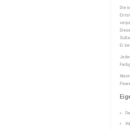
4,59
€
Die 
Entst
Nassarius sp.
Wellhornschnecke
verp
3,59
€
Diese
Süßwa
Er b
Engina mendicaria
-
Hummelschnecke
Jedes
2,99
€
Farbg
Algeneinsiedler
Wenn 
Calcinus sp. klein
Paare
1,89
€
Eig
Grünes
Schwalbenschwänzchen
De
- Chromis viridis
7,99
€
Aq