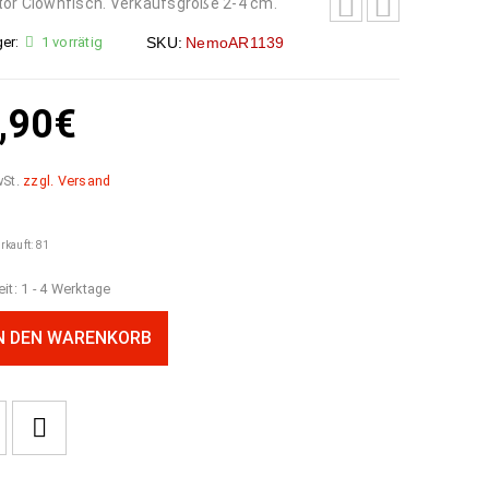
tor Clownfisch. Verkaufsgröße 2-4 cm.
er:
1 vorrätig
SKU:
NemoAR1139
,90
€
wSt.
zzgl. Versand
erkauft: 81
eit:
1 - 4 Werktage
N DEN WARENKORB