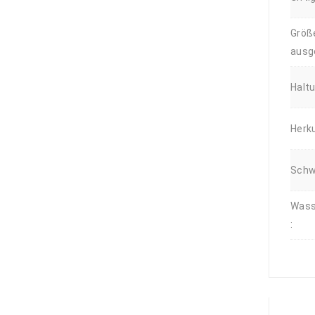
Größ
ausg
Halt
Herku
Schwi
Wass
: