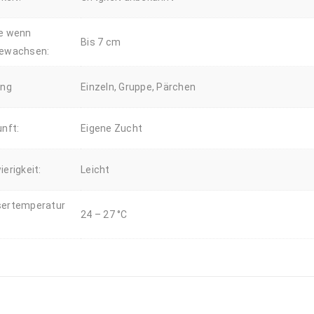
e wenn
Bis 7 cm
ewachsen:
ung
Einzeln, Gruppe, Pärchen
nft:
Eigene Zucht
erigkeit:
Leicht
ertemperatur
24 – 27 °C