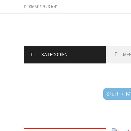
036601 923 641
Nemo-Aquaristik
KATEGORIEN
ME
AMPHIPRIO
Start
›
M