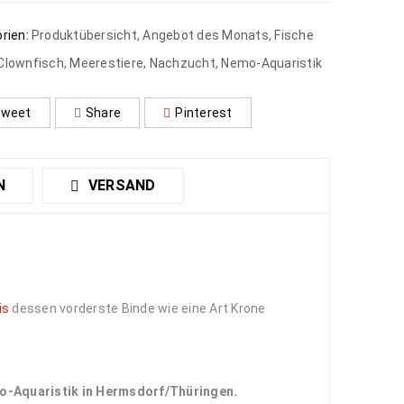
rien:
Produktübersicht
,
Angebot des Monats
,
Fische
Clownfisch
,
Meerestiere
,
Nachzucht
,
Nemo-Aquaristik
weet
Share
Pinterest
N
VERSAND
is
dessen vorderste Binde wie eine Art Krone
o-Aquaristik in Hermsdorf/Thüringen.