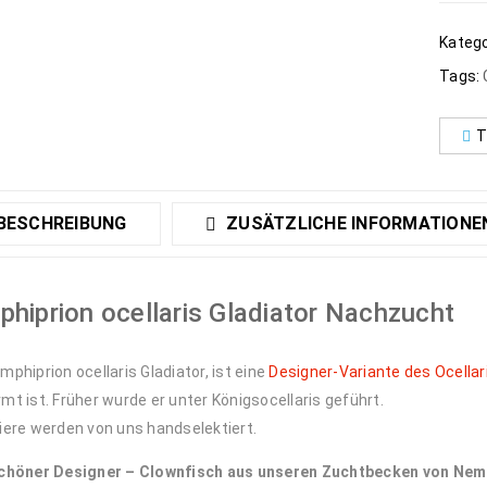
Katego
Tags:
T
BESCHREIBUNG
ZUSÄTZLICHE INFORMATIONE
hiprion ocellaris Gladiator Nachzucht
mphiprion ocellaris Gladiator, ist eine
Designer-Variante des Ocellar
mt ist. Früher wurde er unter Königsocellaris geführt.
iere werden von uns handselektiert.
schöner Designer – Clownfisch aus unseren Zuchtbecken von Nem