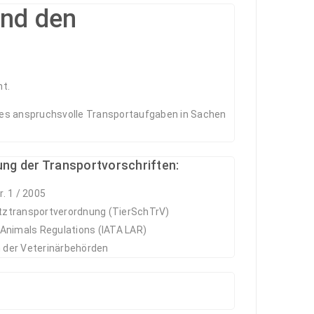
und den
mt.
hes anspruchsvolle Transportaufgaben in Sachen
ung der Transportvorschriften:
r. 1 / 2005
tztransportverordnung (TierSchTrV)
 Animals Regulations (IATA LAR)
 der Veterinärbehörden