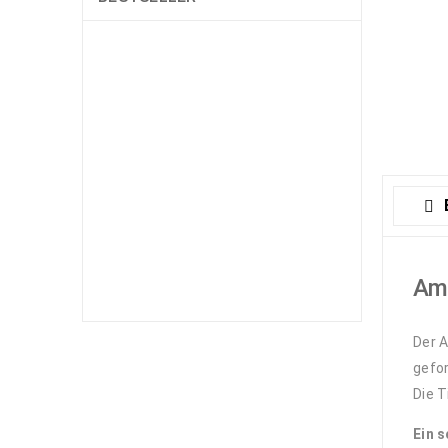
Cerithium
echinatum
litteratum
caeruleum
Battilaria sp.–
diverse
Nadelschnecken
1,89
€
1,99
€
Lysmata
wurdemanni
boggessi
seticaudata
Amp
rathbunae
12,00
€
13,99
€
Der A
gefor
Astralium
Die T
rhodostomum -
feinstachlige
Ein 
Sternschnecke