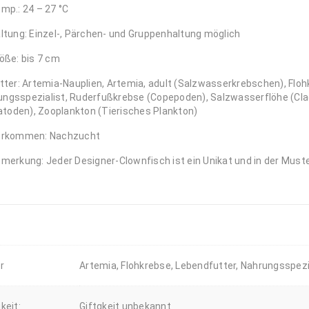
mp.: 24 – 27 °C
ltung: Einzel-, Pärchen- und Gruppenhaltung möglich
öße: bis 7 cm
tter: Artemia-Nauplien, Artemia, adult (Salzwasserkrebschen), Fl
ungsspezialist, Ruderfußkrebse (Copepoden), Salzwasserflöhe (Cla
toden), Zooplankton (Tierisches Plankton)
orkommen: Nachzucht
merkung: Jeder Designer-Clownfisch ist ein Unikat und in der Muste
r
Artemia, Flohkrebse, Lebendfutter, Nahrungsspezi
gkeit:
Giftgkeit unbekannt