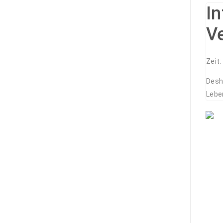
I
V
Zeit
Desh
Leben