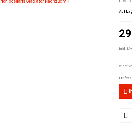
Gladia
Auf Lag
29
inkl. M
Wie oft v
Lieferz
I