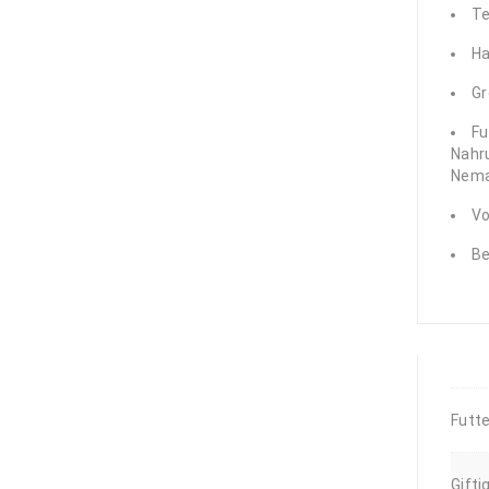
Te
Thor amboinensis
- Hohlkreuz-
Ha
Garnele
9,50
€
Gr
Fu
Nahr
Nema
V
Be
Futte
Gifti