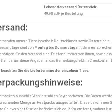
Lebendtierversand Österreich:
49,90 EUR je Bestellung
ersand:
versenden unsere Tiere innerhalb Deutschlands sowie Österreich aus
Versandtage sind von
Montag bis Donnerstag
mit dem entsprechend
benötigen für den Versand eine Telefonnummer von Ihnen, sowie ei
bitten darum diese Angaben in das Bemerkungsfeld im Checkout mi
e beachten Sie die Liefertermine der einzelnen Tiere.
erpackungshinweise:
verpacken ausschließlich in stabilen Styroporboxen. Die Boxen werd
prechenden Menge an Heatpacks ausgestattet. Diese bekommen Sie
e Go overnight Station befindet sich ca. 2 Km entfernt, sodass kur