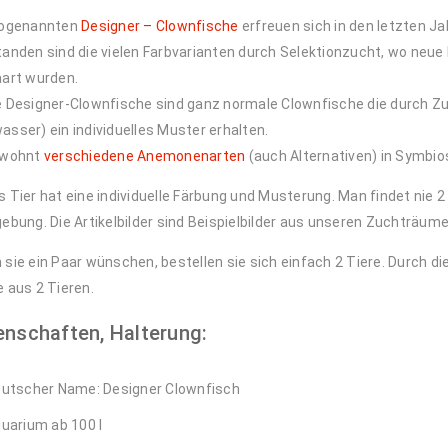
sogenannten
Designer – Clownfische
erfreuen sich in den letzten J
anden sind die vielen Farbvarianten durch Selektionzucht, wo neu
aart wurden.
 Designer-Clownfische sind ganz normale Clownfische die durch Zu
sser) ein individuelles Muster erhalten.
ewohnt
verschiedene Anemonenarten
(auch Alternativen) in Symbio
 Tier hat eine individuelle Färbung und Musterung. Man findet nie 2
ebung. Die Artikelbilder sind Beispielbilder aus unseren Zuchträume
sie ein Paar wünschen, bestellen sie sich einfach 2 Tiere. Durch 
 aus 2 Tieren.
enschaften, Halterung:
utscher Name: Designer Clownfisch
uarium ab 100 l