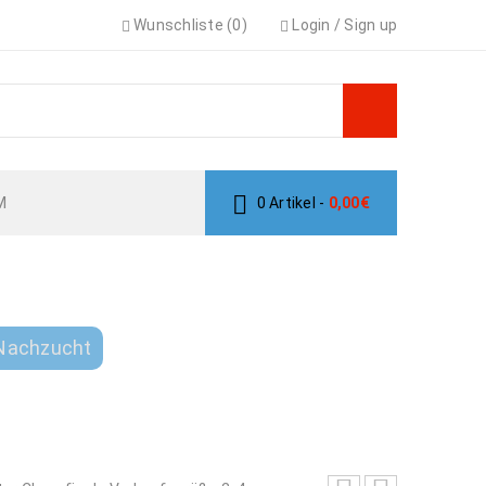
Wunschliste (0)
Login
/
Sign up
M
0 Artikel
-
0,00
€
 NACHZUCHT
 Nachzucht