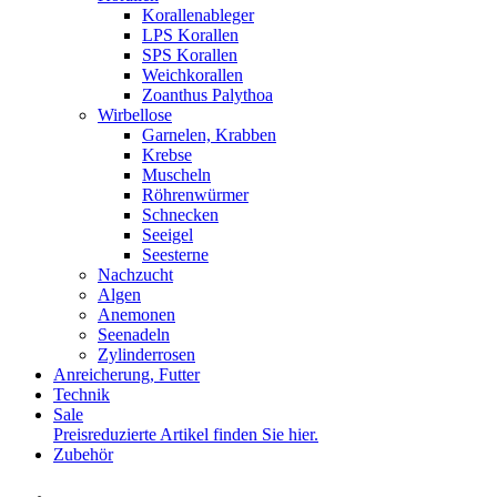
Korallenableger
LPS Korallen
SPS Korallen
Weichkorallen
Zoanthus Palythoa
Wirbellose
Garnelen, Krabben
Krebse
Muscheln
Röhrenwürmer
Schnecken
Seeigel
Seesterne
Nachzucht
Algen
Anemonen
Seenadeln
Zylinderrosen
Anreicherung, Futter
Technik
Sale
Preisreduzierte Artikel finden Sie hier.
Zubehör