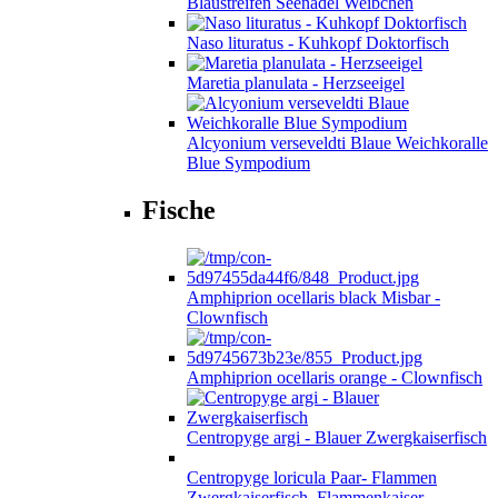
Blaustreifen Seenadel Weibchen
Naso lituratus - Kuhkopf Doktorfisch
Maretia planulata - Herzseeigel
Alcyonium verseveldti Blaue Weichkoralle
Blue Sympodium
Fische
Amphiprion ocellaris black Misbar -
Clownfisch
Amphiprion ocellaris orange - Clownfisch
Centropyge argi - Blauer Zwergkaiserfisch
Centropyge loricula Paar- Flammen
Zwergkaiserfisch, Flammenkaiser