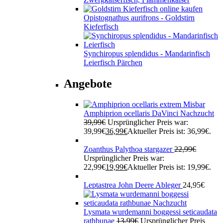
Opistognathus aurifrons - Goldstirn
Kieferfisch
Synchiropus splendidus - Mandarinfisch
Leierfisch Pärchen
Angebote
Amphiprion ocellaris DaVinci Nachzucht
39,99
€
Ursprünglicher Preis war:
39,99€
36,99
€
Aktueller Preis ist: 36,99€.
Zoanthus Palythoa stargazer
22,99
€
Ursprünglicher Preis war:
22,99€
19,99
€
Aktueller Preis ist: 19,99€.
Leptastrea John Deere Ableger
24,95
€
Lysmata wurdemanni boggessi seticaudata
rathbunae
13,99
€
Ursprünglicher Preis