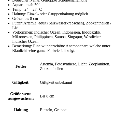
Deutscher Name: Genoppte Scheibenanemone
Aquarium ab 50 l
Temp.: 24 – 27 °C
Haltung: Einzel- oder Gruppenhaltung möglich
Größe: bis 8 cm
Futter: Artemia, adult (Salzwasserkrebschen), Zooxanthellen /
Licht
Vorkommen: Indischer Ozean, Indonesien, Indopazifik,
Mikronesien, Philippinen, Samoa, Singapur, Westlicher
Indischer Ozean
Bemerkung: Eine wunderschöne Anemonenart, welche unter
Blaulicht seine ganze Farbvielfalt zeigt.
Artemia, Fotosynthese, Licht, Zooplankton,
Futter
Zooxanthellen
Giftigkeit:
Giftgkeit unbekannt
Größe wenn
Bis 8 cm
ausgewachsen:
Haltung
Einzeln, Gruppe