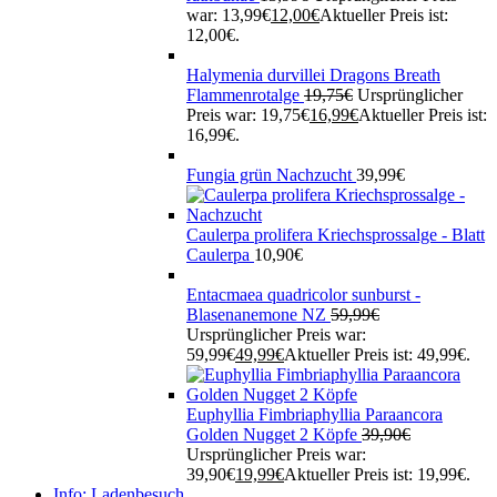
war: 13,99€
12,00
€
Aktueller Preis ist:
12,00€.
Halymenia durvillei Dragons Breath
Flammenrotalge
19,75
€
Ursprünglicher
Preis war: 19,75€
16,99
€
Aktueller Preis ist:
16,99€.
Fungia grün Nachzucht
39,99
€
Caulerpa prolifera Kriechsprossalge - Blatt
Caulerpa
10,90
€
Entacmaea quadricolor sunburst -
Blasenanemone NZ
59,99
€
Ursprünglicher Preis war:
59,99€
49,99
€
Aktueller Preis ist: 49,99€.
Euphyllia Fimbriaphyllia Paraancora
Golden Nugget 2 Köpfe
39,90
€
Ursprünglicher Preis war:
39,90€
19,99
€
Aktueller Preis ist: 19,99€.
Info: Ladenbesuch