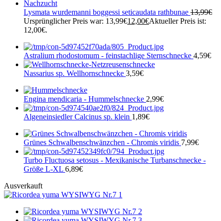
Lysmata wurdemanni boggessi seticaudata rathbunae
13,99
€
Ursprünglicher Preis war: 13,99€
12,00
€
Aktueller Preis ist:
12,00€.
Astralium rhodostomum - feinstachlige Sternschnecke
4,59
€
Nassarius sp. Wellhornschnecke
3,59
€
Engina mendicaria - Hummelschnecke
2,99
€
Algeneinsiedler Calcinus sp. klein
1,89
€
Grünes Schwalbenschwänzchen - Chromis viridis
7,99
€
Turbo Fluctuosa setosus - Mexikanische Turbanschnecke -
Größe L-XL
6,89
€
Ausverkauft