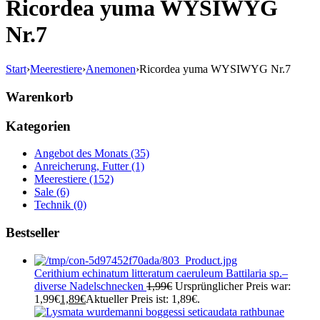
Ricordea yuma WYSIWYG
Nr.7
Start
›
Meerestiere
›
Anemonen
›
Ricordea yuma WYSIWYG Nr.7
Warenkorb
Kategorien
Angebot des Monats (35)
Anreicherung, Futter (1)
Meerestiere (152)
Sale (6)
Technik (0)
Bestseller
Cerithium echinatum litteratum caeruleum Battilaria sp.–
diverse Nadelschnecken
1,99
€
Ursprünglicher Preis war:
1,99€
1,89
€
Aktueller Preis ist: 1,89€.