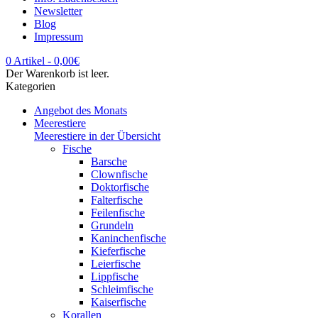
Newsletter
Blog
Impressum
0 Artikel
-
0,00
€
Der Warenkorb ist leer.
Kategorien
Angebot des Monats
Meerestiere
Meerestiere in der Übersicht
Fische
Barsche
Clownfische
Doktorfische
Falterfische
Feilenfische
Grundeln
Kaninchenfische
Kieferfische
Leierfische
Lippfische
Schleimfische
Kaiserfische
Korallen