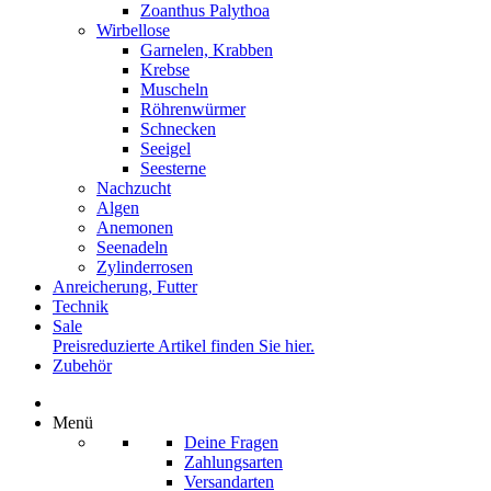
Zoanthus Palythoa
Wirbellose
Garnelen, Krabben
Krebse
Muscheln
Röhrenwürmer
Schnecken
Seeigel
Seesterne
Nachzucht
Algen
Anemonen
Seenadeln
Zylinderrosen
Anreicherung, Futter
Technik
Sale
Preisreduzierte Artikel finden Sie hier.
Zubehör
Menü
Deine Fragen
Zahlungsarten
Versandarten