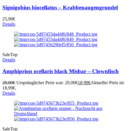
Signigobius biocellatus – Krabbenaugengrundel
25,90
€
Details
Sale
Top
Details
Amphiprion ocellaris black Misbar – Clownfisch
20,00
€
Ursprünglicher Preis war: 20,00€
18,99
€
Aktueller Preis ist:
18,99€.
Details
Sale
Top