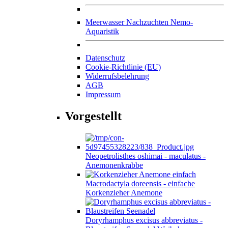
Meerwasser Nachzuchten Nemo-
Aquaristik
Datenschutz
Cookie-Richtlinie (EU)
Widerrufsbelehrung
AGB
Impressum
Vorgestellt
Neopetrolisthes oshimai - maculatus -
Anemonenkrabbe
Macrodactyla doreensis - einfache
Korkenzieher Anemone
Doryrhamphus excisus abbreviatus -