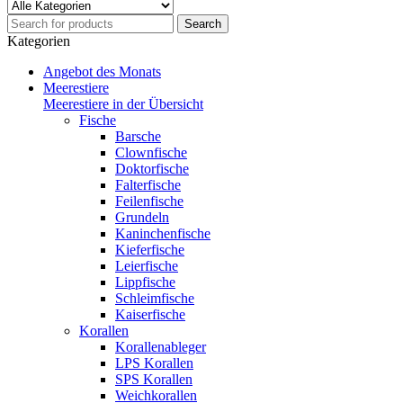
Kategorien
Angebot des Monats
Meerestiere
Meerestiere in der Übersicht
Fische
Barsche
Clownfische
Doktorfische
Falterfische
Feilenfische
Grundeln
Kaninchenfische
Kieferfische
Leierfische
Lippfische
Schleimfische
Kaiserfische
Korallen
Korallenableger
LPS Korallen
SPS Korallen
Weichkorallen