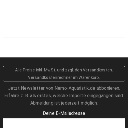
4,59
€
Nassarius sp. Wellhornschnecke
3,59
€
Pseudochromis fridmani - deutsche
Nachzucht
25,00
€
39,90
€
Alle Preise inkl. MwSt.
und zzgl. den Versandkosten
.
Engina mendicaria - Hummelschnecke
Versandkostenrechner im Warenkorb.
2,99
€
Jetzt Newsletter von Nemo-Aquaristik.de abbonieren.
Erfahre z. B. als erstes, welche Importe eingegangen sind.
Algeneinsiedler Calcinus sp. klein
1,89
€
Abmeldung ist jederzeit möglich.
Deine E-Mailadresse
Grünes Schwalbenschwänzchen -
Chromis viridis