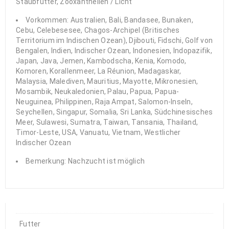
Staubfutter, Zooxanthellen / Licht
Vorkommen: Australien, Bali, Bandasee, Bunaken,
Cebu, Celebesesee, Chagos-Archipel (Britisches
Territorium im Indischen Ozean), Djibouti, Fidschi, Golf von
Bengalen, Indien, Indischer Ozean, Indonesien, Indopazifik,
Japan, Java, Jemen, Kambodscha, Kenia, Komodo,
Komoren, Korallenmeer, La Réunion, Madagaskar,
Malaysia, Malediven, Mauritius, Mayotte, Mikronesien,
Mosambik, Neukaledonien, Palau, Papua, Papua-
Neuguinea, Philippinen, Raja Ampat, Salomon-Inseln,
Seychellen, Singapur, Somalia, Sri Lanka, Südchinesisches
Meer, Sulawesi, Sumatra, Taiwan, Tansania, Thailand,
Timor-Leste, USA, Vanuatu, Vietnam, Westlicher
Indischer Ozean
Bemerkung: Nachzucht ist möglich
Futter