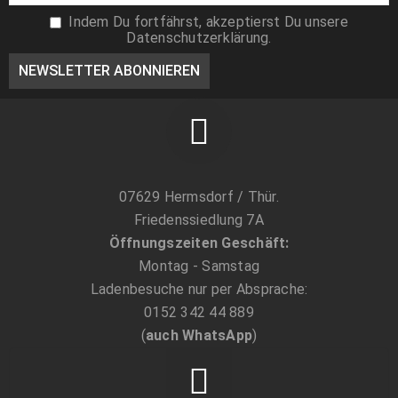
7,99
€
Indem Du fortfährst, akzeptierst Du unsere
Datenschutzerklärung.
Turbo Fluctuosa setosus - Mexikanische
Turbanschnecke - Größe L-XL
6,89
€
07629 Hermsdorf / Thür.
Friedenssiedlung 7A
Öffnungszeiten Geschäft:
Montag - Samstag
Ladenbesuche nur per Absprache:
0152 342 44 889
(
auch WhatsApp
)