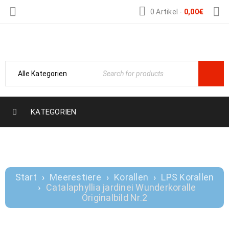
0 Artikel
-
0,00
€
Nemo-Aquaristik
KATEGORIEN
CATALAPHYLLIA JARDINEI
WUNDERKORALLE ORIGINALBILD NR.2
Start
›
Meerestiere
›
Korallen
›
LPS Korallen
›
Catalaphyllia jardinei Wunderkoralle
Originalbild Nr.2