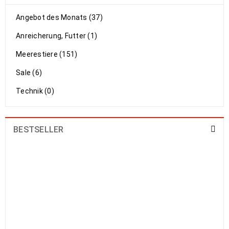
Angebot des Monats (37)
Anreicherung, Futter (1)
Meerestiere (151)
Sale (6)
Technik (0)
BESTSELLER
Cerithium echinatum litteratum
caeruleum Battilaria sp.– diverse
Nadelschnecken
1,89
€
1,99
€
Astralium rhodostomum - feinstachlige
Sternschnecke