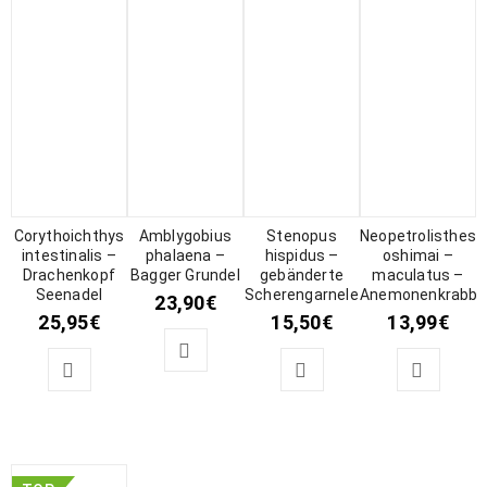
Corythoichthys
Amblygobius
Stenopus
Neopetrolisthes
intestinalis –
phalaena –
hispidus –
oshimai –
Drachenkopf
Bagger Grundel
gebänderte
maculatus –
Seenadel
Scherengarnele
Anemonenkrabbe
23,90
€
25,95
€
15,50
€
13,99
€