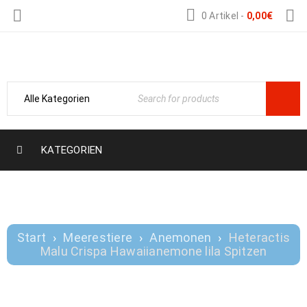
0 Artikel
-
0,00
€
Nemo-Aquaristik
KATEGORIEN
HETERACTIS MALU CRISPA
HAWAIIANEMONE LILA SPITZEN
Start
›
Meerestiere
›
Anemonen
›
Heteractis
Malu Crispa Hawaiianemone lila Spitzen