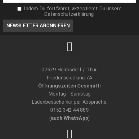
Indem Du fortfährst, akzeptierst Du unsere
Datenschutzerklärung.
Turbo Fluctuosa setosus - Mexikanische
Turbanschnecke - Größe L-XL
6,89
€
07629 Hermsdorf / Thür.
Friedenssiedlung 7A
Öffnungszeiten Geschäft:
Montag - Samstag
Ladenbesuche nur per Absprache:
0152 342 44 889
(
auch WhatsApp
)