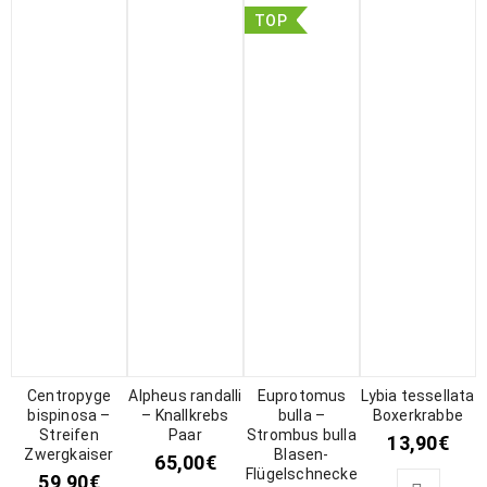
TOP
Centropyge
Alpheus randalli
Euprotomus
Lybia tessellata
bispinosa –
– Knallkrebs
bulla –
Boxerkrabbe
Streifen
Paar
Strombus bulla
13,90
€
Zwergkaiser
Blasen-
65,00
€
Flügelschnecke
59,90
€