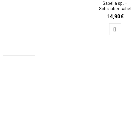
Sabella sp. –
Schraubensabell
14,90
€