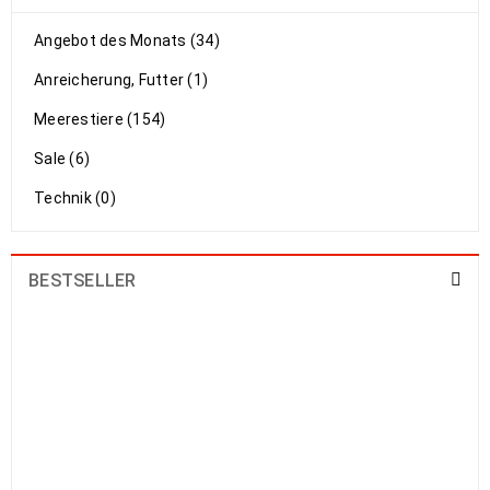
Angebot des Monats (34)
Anreicherung, Futter (1)
Meerestiere (154)
Sale (6)
Technik (0)
BESTSELLER
Cerithium echinatum litteratum
caeruleum Battilaria sp.– diverse
Nadelschnecken
1,89
€
1,99
€
Astralium rhodostomum - feinstachlige
Sternschnecke