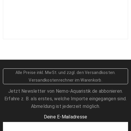
4,59
€
Nassarius sp. Wellhornschnecke
3,59
€
Engina mendicaria - Hummelschnecke
2,99
€
Algeneinsiedler Calcinus sp. klein
Alle Preise inkl. MwSt.
und zzgl. den Versandkosten
.
1,89
€
Versandkostenrechner im Warenkorb.
Grünes Schwalbenschwänzchen -
Jetzt Newsletter von Nemo-Aquaristik.de abbonieren.
Chromis viridis
7,99
€
Erfahre z. B. als erstes, welche Importe eingegangen sind.
Abmeldung ist jederzeit möglich.
Deine E-Mailadresse
Thor amboinensis - Hohlkreuz-Garnele
9,50
€