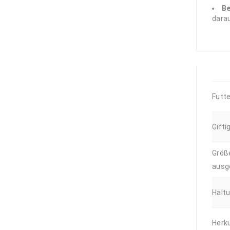
Turbo Fluctuosa
B
setosus -
Mexikanische
darau
Turbanschnecke -
Größe L-XL
6,89
€
Futte
Gifti
Größ
ausg
Halt
Herku