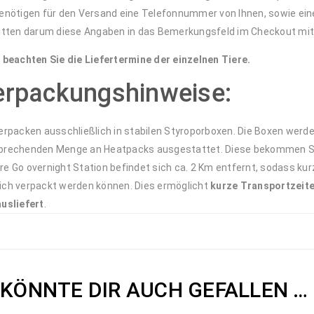
benötigen für den Versand eine Telefonnummer von Ihnen, sowie ei
bitten darum diese Angaben in das Bemerkungsfeld im Checkout mi
e beachten Sie die Liefertermine der einzelnen Tiere.
erpackungshinweise:
verpacken ausschließlich in stabilen Styroporboxen. Die Boxen werd
prechenden Menge an Heatpacks ausgestattet. Diese bekommen Sie
e Go overnight Station befindet sich ca. 2 Km entfernt, sodass kur
ich verpackt werden können. Dies ermöglicht
kurze Transportzeit
ausliefert
.
 KÖNNTE DIR AUCH GEFALLEN …