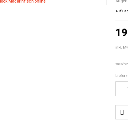
Augenf
Auf Lag
19
inkl. M
Wie oft v
Lieferz