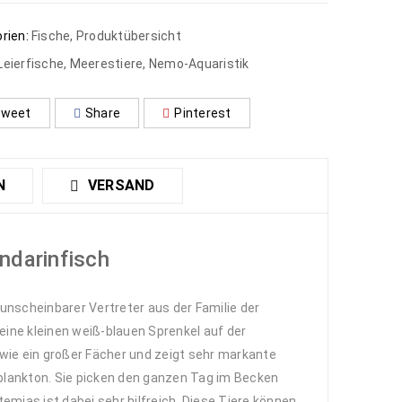
rien:
Fische
,
Produktübersicht
Leierfische
,
Meerestiere
,
Nemo-Aquaristik
weet
Share
Pinterest
N
VERSAND
ndarinfisch
unscheinbarer Vertreter aus der Familie der
eine kleinen weiß-blauen Sprenkel auf der
wie ein großer Fächer und zeigt sehr markante
oplankton. Sie picken den ganzen Tag im Becken
emias ist dabei sehr hilfreich. Diese Tiere können