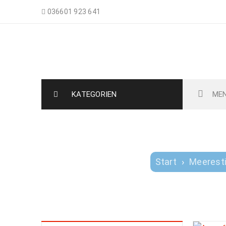
036601 923 641
Nemo-Aquaristik
KATEGORIEN
ME
NEOSYNCHIROPUS 
Start
›
Meerest