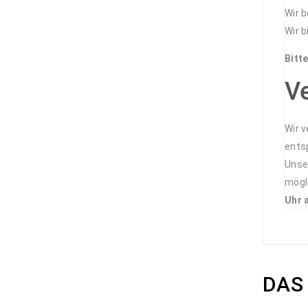
Wir 
Wir 
Bitt
V
Wir 
ents
Unser
mögl
Uhr 
DAS