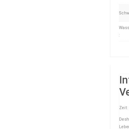
Schwi
Wass
:
I
V
Zeit
Desh
Leben