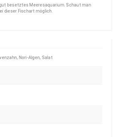
in gut besetztes Meeresaquarium. Schaut man
ei dieser Fischart möglich.
öwenzahn, Nori-Algen, Salat