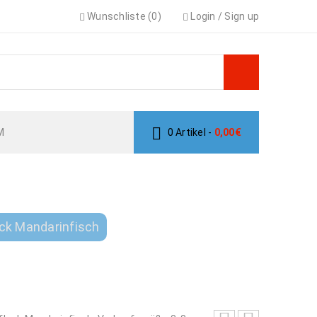
Wunschliste (0)
Login
/
Sign up
M
0 Artikel
-
0,00
€
CK MANDARINFISCH
ck Mandarinfisch