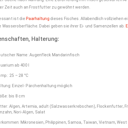
er Zeit auch an Frostfutter zu gewöhnt werden.
essant ist die
Paarhaltung
dieses Fisches. Allabendlich vollziehen 
e Wasseroberfläche. Dabei geben sie ihrer Ei- und Samenzellen ab.
E
enschaften, Halterung:
utscher Name: Augenfleck Mandarinfisch
uarium ab 400 l
mp.: 25 – 28 °C
ltung: Einzel- Pärchenhaltung möglich
öße: bis 8 cm
tter: Algen, Artemia, adult (Salzwasserkrebschen), Flockenfutter, Fr
zahn, Nori-Algen, Salat
rkommen: Mikronesien, Philippinen, Samoa, Taiwan, Vietnam, West 