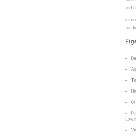
Pseudochromis
fridmani -
mit d
deutsche
Nachzucht
Inter
25,00
€
39,90
€
an di
Eig
Engina mendicaria
-
Hummelschnecke
De
2,99
€
Aq
Algeneinsiedler
Calcinus sp. klein
Te
1,89
€
Ha
Gr
Grünes
Schwalbenschwänzchen
Fu
- Chromis viridis
Löwen
7,99
€
Vo