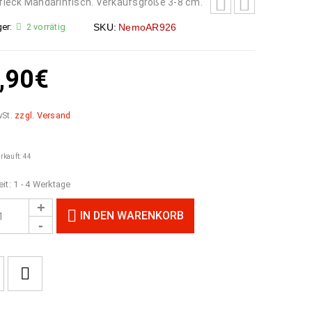
leck Mandarinfisch. Verkaufsgröße 3-8 cm.
er:
2 vorrätig
SKU:
NemoAR926
,90
€
wSt.
zzgl. Versand
erkauft: 44
eit:
1 - 4 Werktage
IN DEN WARENKORB