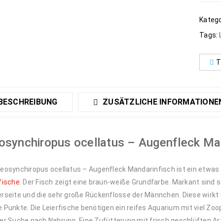
Katego
Tags:
T
BESCHREIBUNG
ZUSÄTZLICHE INFORMATIONE
osynchiropus ocellatus – Augenfleck Ma
eosynchiropus ocellatus – Augenfleck Mandarinfisch ist ein etwas 
fische
. Der Fisch zeigt eine braun-weiße Grundfarbe. Markant sind s
rseite und die sehr große Rückenflosse der Männchen. Diese wirkt 
 Punkte. Die Leierfische benötigen ein reifes Aquarium mit viel Zo
er Suche nach Nahrung. Eine Zufütterung mit frisch geschlüften Art