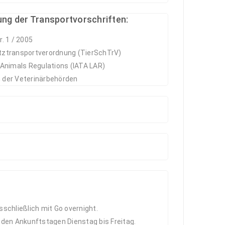
ung der Transportvorschriften:
r. 1 / 2005
tztransportverordnung (TierSchTrV)
 Animals Regulations (IATA LAR)
 der Veterinärbehörden
schließlich mit Go overnight.
en Ankunftstagen Dienstag bis Freitag.