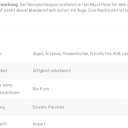
emerkung:
Der Neosynchiropus ocellatus ist ein Must Have für de
f sticht dieser Mandarinfisch sofort ins Auge. Eine Nachzucht ist b
r
Algen, Artemia, Flockenfutter, Frostfutter, Krill, L
gkeit:
Giftgkeit unbekannt
e wenn
Bis 8 cm
ewachsen:
ung
Einzeln, Pärchen
nft:
Import