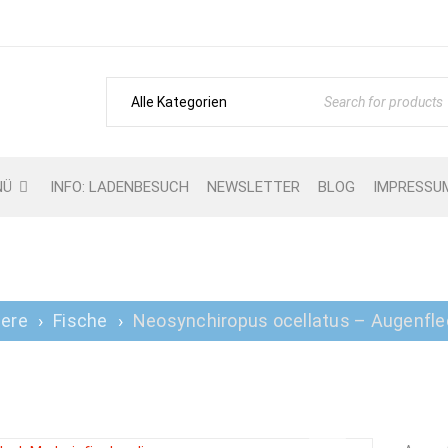
NÜ
INFO: LADENBESUCH
NEWSLETTER
BLOG
IMPRESSU
OCELLATUS – AUGENFLE
iere
›
Fische
›
Neosynchiropus ocellatus – Augenfle