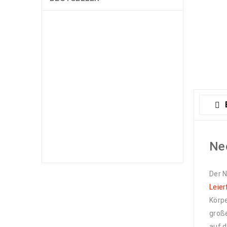
Cerithium
echinatum
litteratum
caeruleum
Battilaria sp.–
diverse
Nadelschnecken
1,89
€
1,99
€
Astralium
rhodostomum -
feinstachlige
Sternschnecke
Ne
4,59
€
Der N
Nassarius sp.
Leier
Wellhornschnecke
Körpe
3,59
€
große
auf d