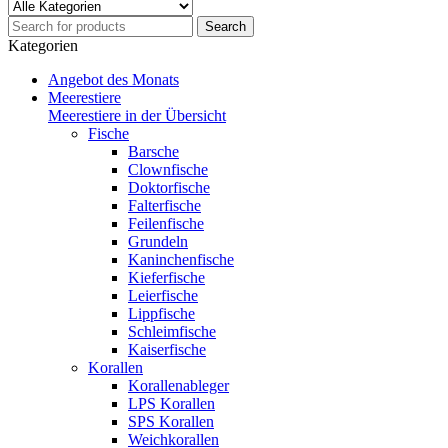
Kategorien
Angebot des Monats
Meerestiere
Meerestiere in der Übersicht
Fische
Barsche
Clownfische
Doktorfische
Falterfische
Feilenfische
Grundeln
Kaninchenfische
Kieferfische
Leierfische
Lippfische
Schleimfische
Kaiserfische
Korallen
Korallenableger
LPS Korallen
SPS Korallen
Weichkorallen