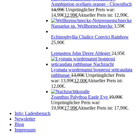
Amphiprion ocellaris orange - Clownfisch
14,99
€
Ursprünglicher Preis war:
14,99€
12,99
€
Aktueller Preis ist: 12,99€.
Nassarius sp. Wellhornschnecke
3,59
€
Echinophyllia Chalice Convict Rainbow
25,90
€
Leptastrea John Deere Ableger
24,95
€
Lysmata wurdemanni boggessi seticaudata
rathbunae
13,99
€
Ursprünglicher Preis
war: 13,99€
12,00
€
Aktueller Preis ist:
12,00€.
Zoanthus Palythoa Eagle Eye
19,99
€
Ursprünglicher Preis war:
19,99€
17,99
€
Aktueller Preis ist: 17,99€.
Info: Ladenbesuch
Newsletter
Blog
Impressum