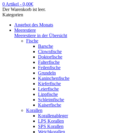
0 Artikel
-
0,00
€
Der Warenkorb ist leer.
Kategorien
Angebot des Monats
Meerestiere
Meerestiere in der Übersicht
Fische
Barsche
Clownfische
Doktorfische
Falterfische
Feilenfische
Grundeln
Kaninchenfische
Kieferfische
Leierfische
Lippfische
Schleimfische
Kaiserfische
Korallen
Korallenableger
LPS Korallen
SPS Korallen
Weichkorallen