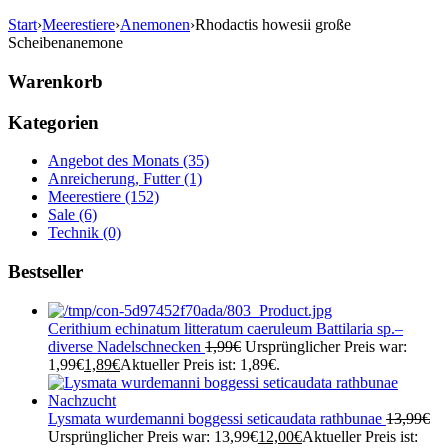
Start
›
Meerestiere
›
Anemonen
›
Rhodactis howesii große
Scheibenanemone
Warenkorb
Kategorien
Angebot des Monats (35)
Anreicherung, Futter (1)
Meerestiere (152)
Sale (6)
Technik (0)
Bestseller
Cerithium echinatum litteratum caeruleum Battilaria sp.–
diverse Nadelschnecken
1,99
€
Ursprünglicher Preis war:
1,99€
1,89
€
Aktueller Preis ist: 1,89€.
Lysmata wurdemanni boggessi seticaudata rathbunae
13,99
€
Ursprünglicher Preis war: 13,99€
12,00
€
Aktueller Preis ist: