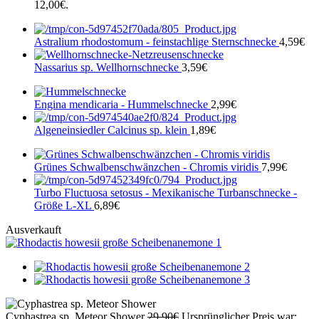
12,00€.
Astralium rhodostomum - feinstachlige Sternschnecke
4,59
€
Nassarius sp. Wellhornschnecke
3,59
€
Engina mendicaria - Hummelschnecke
2,99
€
Algeneinsiedler Calcinus sp. klein
1,89
€
Grünes Schwalbenschwänzchen - Chromis viridis
7,99
€
Turbo Fluctuosa setosus - Mexikanische Turbanschnecke -
Größe L-XL
6,89
€
Ausverkauft
Cyphastrea sp. Meteor Shower
29,90
€
Ursprünglicher Preis war: