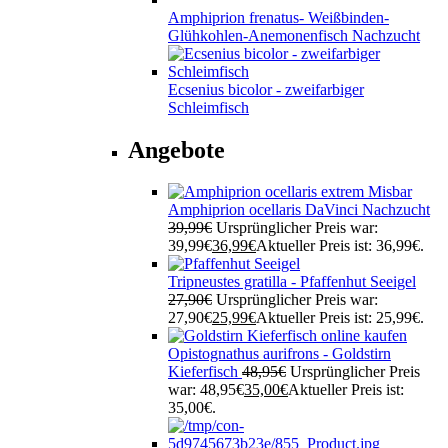
Amphiprion frenatus- Weißbinden-
Glühkohlen-Anemonenfisch Nachzucht
Ecsenius bicolor - zweifarbiger
Schleimfisch
Angebote
Amphiprion ocellaris DaVinci Nachzucht
39,99
€
Ursprünglicher Preis war:
39,99€
36,99
€
Aktueller Preis ist: 36,99€.
Tripneustes gratilla - Pfaffenhut Seeigel
27,90
€
Ursprünglicher Preis war:
27,90€
25,99
€
Aktueller Preis ist: 25,99€.
Opistognathus aurifrons - Goldstirn
Kieferfisch
48,95
€
Ursprünglicher Preis
war: 48,95€
35,00
€
Aktueller Preis ist:
35,00€.