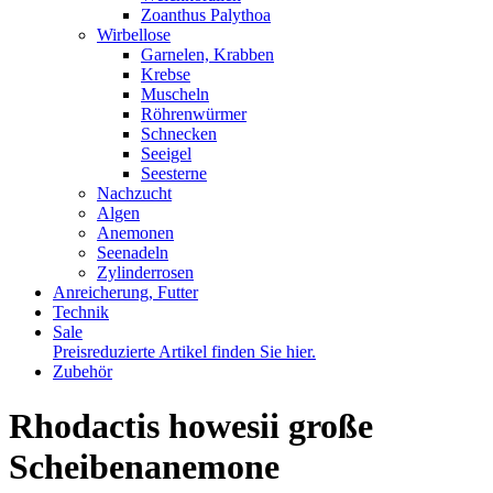
Zoanthus Palythoa
Wirbellose
Garnelen, Krabben
Krebse
Muscheln
Röhrenwürmer
Schnecken
Seeigel
Seesterne
Nachzucht
Algen
Anemonen
Seenadeln
Zylinderrosen
Anreicherung, Futter
Technik
Sale
Preisreduzierte Artikel finden Sie hier.
Zubehör
Rhodactis howesii große
Scheibenanemone