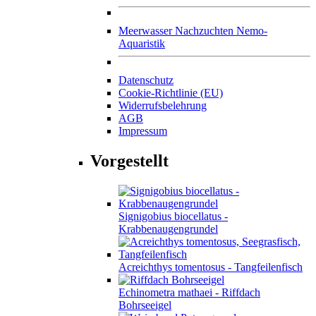
Meerwasser Nachzuchten Nemo-
Aquaristik
Datenschutz
Cookie-Richtlinie (EU)
Widerrufsbelehrung
AGB
Impressum
Vorgestellt
Signigobius biocellatus -
Krabbenaugengrundel
Acreichthys tomentosus - Tangfeilenfisch
Echinometra mathaei - Riffdach
Bohrseeigel