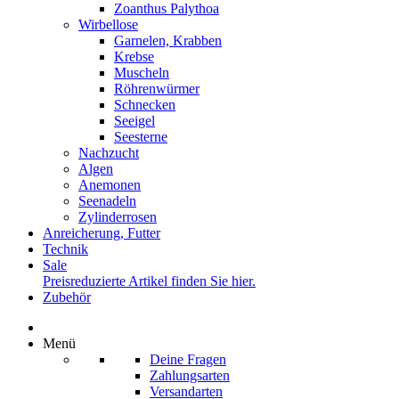
Zoanthus Palythoa
Wirbellose
Garnelen, Krabben
Krebse
Muscheln
Röhrenwürmer
Schnecken
Seeigel
Seesterne
Nachzucht
Algen
Anemonen
Seenadeln
Zylinderrosen
Anreicherung, Futter
Technik
Sale
Preisreduzierte Artikel finden Sie hier.
Zubehör
Menü
Deine Fragen
Zahlungsarten
Versandarten