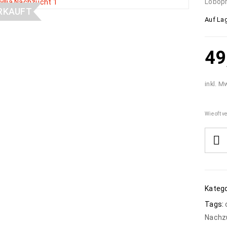
Loboph
RKAUFT
Auf Lag
49
inkl. M
Wie oft ve
Katego
Tags:
Nachz