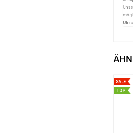
Unser
mögl
Uhr 
ÄHN
SALE
TOP