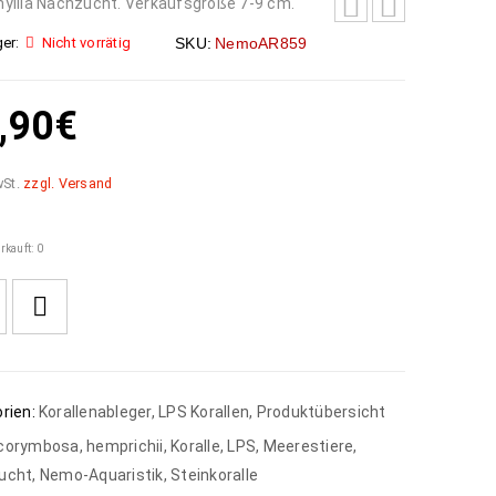
yllia Nachzucht. Verkaufsgröße 7-9 cm.
er:
Nicht vorrätig
SKU:
NemoAR859
,90
€
wSt.
zzgl. Versand
rkauft: 0
rien:
Korallenableger
,
LPS Korallen
,
Produktübersicht
corymbosa
,
hemprichii
,
Koralle
,
LPS
,
Meerestiere
,
ucht
,
Nemo-Aquaristik
,
Steinkoralle