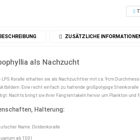
T
BESCHREIBUNG
ZUSÄTZLICHE INFORMATIONE
ophyllia als Nachzucht
 LPS Koralle erhalten sie als Nachzuchttier mit ca. 9cm Durchmesse
ktbildern. Eine recht einfach zu haltende großpolypige Steinkoralle 
igt. Nachts bringt sie ihrer Fangtentakeln hervor um Plankton und f
enschaften, Halterung:
utscher Name: Doldenkoralle
uarium ab 150 l