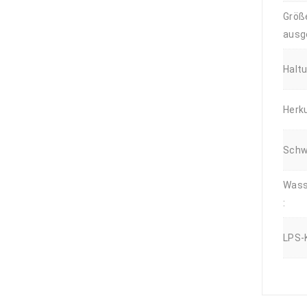
setosus -
Mexikanische
Größ
Turbanschnecke -
ausg
Größe L-XL
6,89
€
Halt
Herku
Schwi
Wass
:
LPS-K