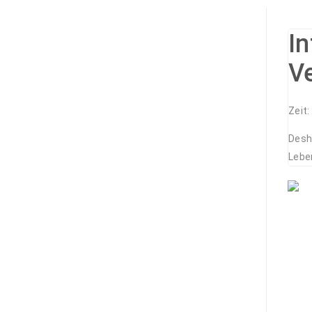
I
V
Zeit
Desh
Leben