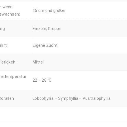
e wenn
15 cm und größer
ewachsen:
ung
Einzeln, Gruppe
nft:
Eigene Zucht
erigkeit:
Mittel
ertemperatur
22 – 28 °C
orallen
Lobophyllia – Symphyllia – Australophyllia