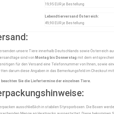
19,95 EUR je Bestellung
Lebendtierversand Österreich:
49,90 EUR je Bestellung
ersand:
versenden unsere Tiere innerhalb Deutschlands sowie Österreich aus
Versandtage sind von
Montag bis Donnerstag
mit dem entsprechend
benötigen für den Versand eine Telefonnummer von Ihnen, sowie ei
bitten darum diese Angaben in das Bemerkungsfeld im Checkout mi
e beachten Sie die Liefertermine der einzelnen Tiere.
erpackungshinweise:
verpacken ausschließlich in stabilen Styroporboxen. Die Boxen werd
prechenden Menge an Heatpacks ausgestattet. Diese bekommen Sie