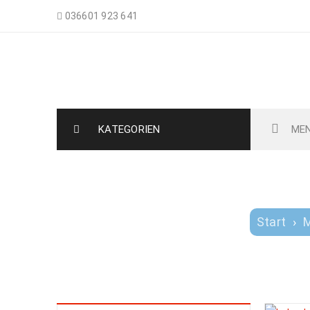
036601 923 641
Nemo-Aquaristik
KATEGORIEN
ME
Start
›
M