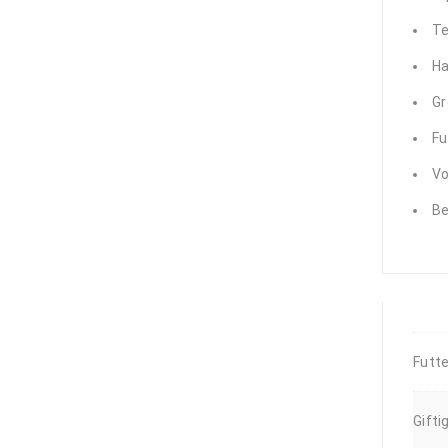
Engina mendicaria
-
Te
Hummelschnecke
2,99
€
Ha
Gr
Algeneinsiedler
Fu
Calcinus sp. klein
1,89
€
Vo
Grünes
Be
Schwalbenschwänzchen
- Chromis viridis
7,99
€
Thor amboinensis
- Hohlkreuz-
Futte
Garnele
9,50
€
Gifti
Turbo Fluctuosa