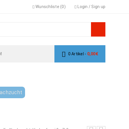
Wunschliste (0)
Login
/
Sign up
M
0 Artikel
-
0,00
€
T
Nachzucht