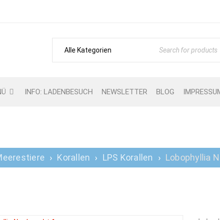
NÜ
INFO: LADENBESUCH
NEWSLETTER
BLOG
IMPRESSU
LOBOPHYLLIA NACHZUCH
eerestiere
›
Korallen
›
LPS Korallen
›
Lobophyllia 