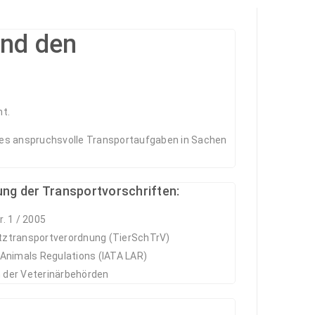
und den
mt.
hes anspruchsvolle Transportaufgaben in Sachen
ung der Transportvorschriften:
r. 1 / 2005
tztransportverordnung (TierSchTrV)
 Animals Regulations (IATA LAR)
 der Veterinärbehörden