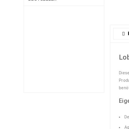
Cerithium
echinatum
litteratum
caeruleum
Battilaria sp.–
diverse
Nadelschnecken
1,89
€
1,99
€
Lob
Astralium
rhodostomum -
Diese
feinstachlige
Sternschnecke
Produ
4,59
€
benöt
Eig
Nassarius sp.
Wellhornschnecke
3,59
€
De
Aq